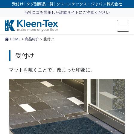
受付け | タグ別商品一覧 | クリーンテックス・ジャパン株式会社
当社ロゴを悪用した詐欺サイトにご注意ください
make more of your floor
HOME
>
商品紹介
>
受付け
受付け
マットを敷くことで、改まった印象に。