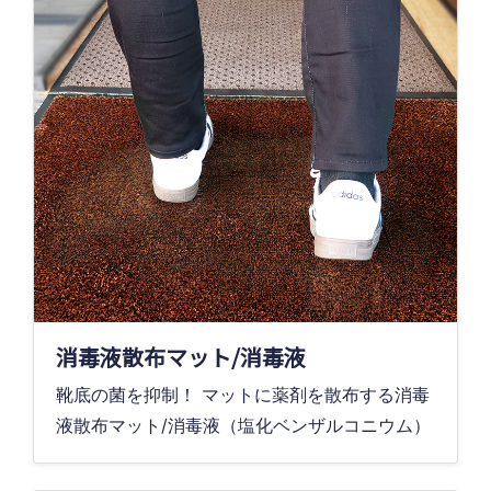
消毒液散布マット/消毒液
靴底の菌を抑制！ マットに薬剤を散布する消毒
液散布マット/消毒液（塩化ベンザルコニウム）