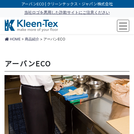
アーバンECO | クリーンテックス・ジャパン株式会社
当社ロゴを悪用した詐欺サイトにご注意ください
make more of your floor
HOME
>
商品紹介
>
アーバンECO
アーバンECO