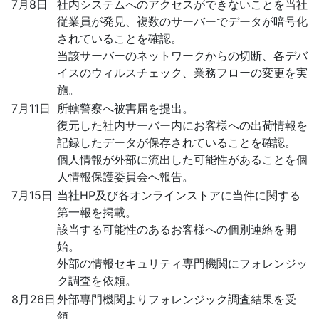
7月8日
社内システムへのアクセスができないことを当社
従業員が発見、複数のサーバーでデータが暗号化
されていることを確認。
当該サーバーのネットワークからの切断、各デバ
イスのウィルスチェック、業務フローの変更を実
施。
7月11日
所轄警察へ被害届を提出。
復元した社内サーバー内にお客様への出荷情報を
記録したデータが保存されていることを確認。
個人情報が外部に流出した可能性があることを個
人情報保護委員会へ報告。
7月15日
当社HP及び各オンラインストアに当件に関する
第一報を掲載。
該当する可能性のあるお客様への個別連絡を開
始。
外部の情報セキュリティ専門機関にフォレンジッ
ク調査を依頼。
8月26日
外部専門機関よりフォレンジック調査結果を受
領。